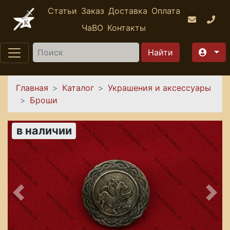
Перейти к основному содержанию
Статьи
Заказ
Доставка
Оплата
ЧаВО
Контакты
Найти
Вы здесь
Главная
Каталог
Украшения и аксессуары
Броши
в наличии
Предыдущее
Сле