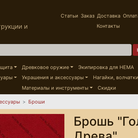
Статьи
Заказ
Доставка
Оплат
трукции и
Контакты
ащита
Древковое оружие
Экипировка для HEMA
суары
Украшения и аксессуары
Нагайки, волчатк
Материалы и инструменты
Скидки
сессуары
Броши
Брошь "Го
Древа"