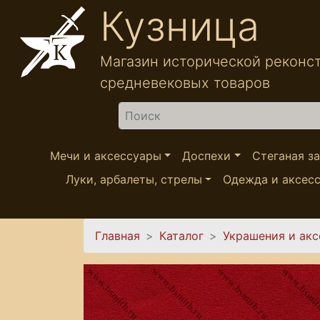
Перейти к основному содержанию
Кузница
Магазин исторической реконс
средневековых товаров
Найти
Мечи и аксессуары
Доспехи
Стеганая з
Луки, арбалеты, стрелы
Одежда и аксес
Вы здесь
Главная
Каталог
Украшения и ак