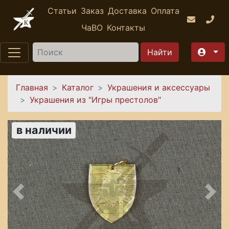
Перейти к основному содержанию
Статьи
Заказ
Доставка
Оплата
ЧаВО
Контакты
Найти
Вы здесь
Главная
Каталог
Украшения и аксессуары
Украшения из "Игры престолов"
в наличии
Предыдущее
Сле