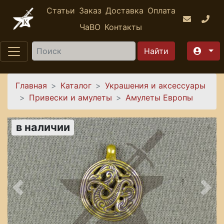
Перейти к основному содержанию
Статьи
Заказ
Доставка
Оплата
ЧаВО
Контакты
Найти
Вы здесь
Главная
Каталог
Украшения и аксессуары
Привески и амулеты
Амулеты Европы
в наличии
Предыдущее
Сле