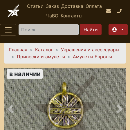
Перейти к основному содержанию
Статьи
Заказ
Доставка
Оплата
ЧаВО
Контакты
Найти
Вы здесь
Главная
Каталог
Украшения и аксессуары
Привески и амулеты
Амулеты Европы
в наличии
Предыдущее
Сле