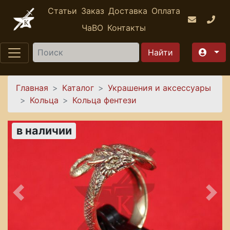
Перейти к основному содержанию
Статьи
Заказ
Доставка
Оплата
ЧаВО
Контакты
Найти
Вы здесь
Главная
Каталог
Украшения и аксессуары
Кольца
Кольца фентези
в наличии
Предыдущее
Сле