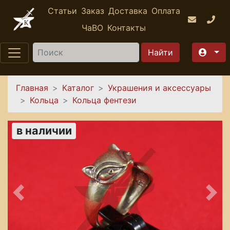
Перейти к основному содержанию
Статьи
Заказ
Доставка
Оплата
ЧаВО
Контакты
Найти
Вы здесь
Главная
Каталог
Украшения и аксессуары
Кольца
Кольца фентези
в наличии
Предыдущее
Сле