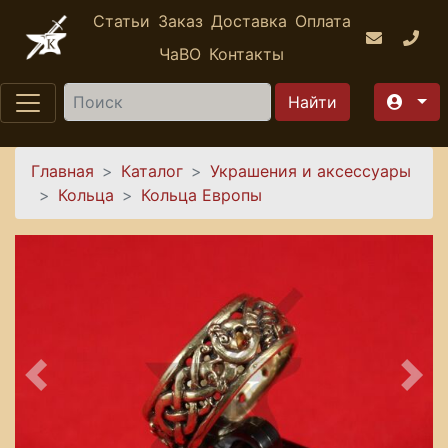
Перейти к основному содержанию
Статьи
Заказ
Доставка
Оплата
ЧаВО
Контакты
Найти
Вы здесь
Главная
Каталог
Украшения и аксессуары
Кольца
Кольца Европы
Предыдущее
Сле