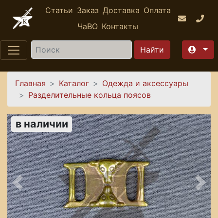
Перейти к основному содержанию
Статьи
Заказ
Доставка
Оплата
ЧаВО
Контакты
Найти
Вы здесь
Главная
Каталог
Одежда и аксессуары
Разделительные кольца поясов
в наличии
Предыдущее
Сле