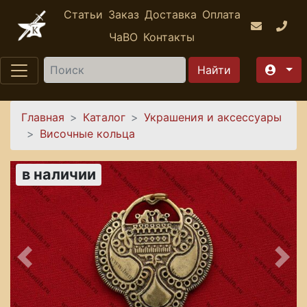
Перейти к основному содержанию
Статьи
Заказ
Доставка
Оплата
ЧаВО
Контакты
Найти
Вы здесь
Главная
Каталог
Украшения и аксессуары
Височные кольца
в наличии
Предыдущее
Сле