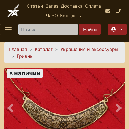
Перейти к основному содержанию
Статьи
Заказ
Доставка
Оплата
ЧаВО
Контакты
Найти
Вы здесь
Главная
Каталог
Украшения и аксессуары
Гривны
в наличии
Предыдущее
Сле