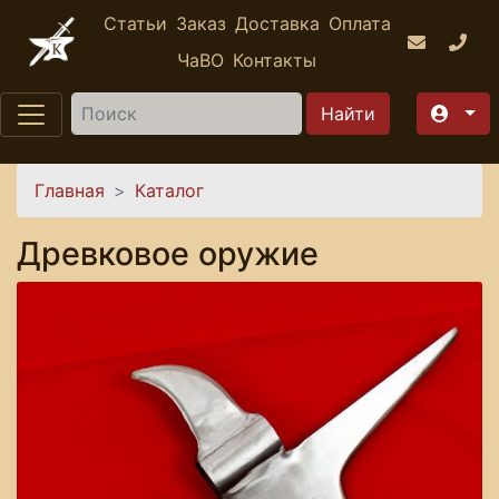
Перейти к основному содержанию
Статьи
Заказ
Доставка
Оплата
ЧаВО
Контакты
Найти
Вы здесь
Главная
Каталог
Древковое оружие