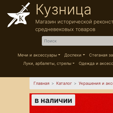
Перейти к основному содержанию
Кузница
Магазин исторической реконс
средневековых товаров
Найти
Мечи и аксессуары
Доспехи
Стеганая з
Луки, арбалеты, стрелы
Одежда и аксес
Вы здесь
Главная
Каталог
Украшения и ак
в наличии