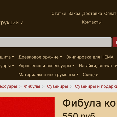
Статьи
Заказ
Доставка
Оплат
трукции и
Контакты
ащита
Древковое оружие
Экипировка для HEMA
суары
Украшения и аксессуары
Нагайки, волчатк
Материалы и инструменты
Скидки
сессуары
Фибулы
Сувениры
Сувениры и подарк
Фибула ко
550 руб.