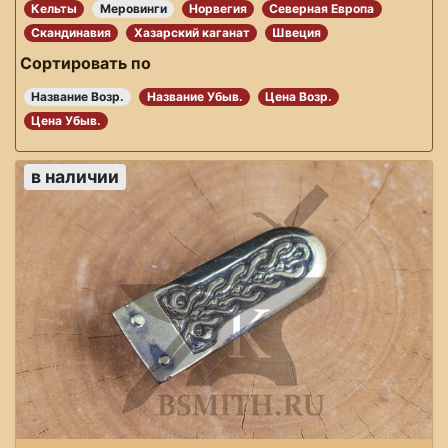
Кельты
Меровинги
Норвегия
Северная Европа
Скандинавия
Хазарский каганат
Швеция
Сортировать по
Название Возр.
Название Убыв.
Цена Возр.
Цена Убыв.
в наличии