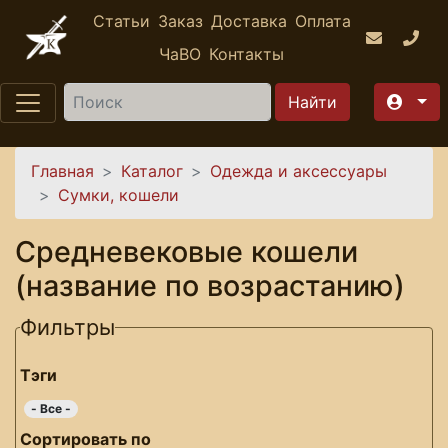
Перейти к основному содержанию
Статьи
Заказ
Доставка
Оплата
ЧаВО
Контакты
Найти
Вы здесь
Главная
Каталог
Одежда и аксессуары
Сумки, кошели
Средневековые кошели
(название по возрастанию)
Фильтры
Тэги
- Все -
Сортировать по