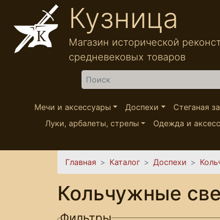
Перейти к основному содержанию
Кузница
Магазин исторической реконс
средневековых товаров
Найти
Мечи и аксессуары
Доспехи
Стеганая з
Луки, арбалеты, стрелы
Одежда и аксес
Вы здесь
Главная
Каталог
Доспехи
Коль
Кольчужные све
Фильтры