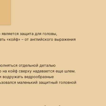
 является защита для головы,
ать «койф» – от английского выражения
ыполняться отдельной деталью
о на койф сверху надевается еще шлем.
ли водружать ведрообразные
льзовался маленький защитный головной