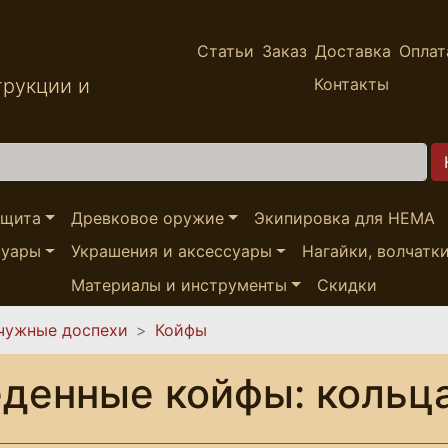
Статьи
Заказ
Доставка
Оплат
трукции и
Контакты
ащита
Древковое оружие
Экипировка для HEMA
суары
Украшения и аксессуары
Нагайки, волчатк
Материалы и инструменты
Скидки
чужные доспехи
Койфы
денные койфы: кольца