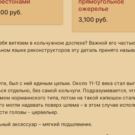
фестонами
прямоугольное
ожерелье
100 руб.
3,100 руб.
бя витязем в кольчужном доспехе? Важной его частью
ном языке реконструкторов эту деталь принято назыв
ги, был с ней единым целым. Около 11-12 века стал в
ся отдельно, без самой кольчуги. Подразумевается, чт
емом норманнского типа, потом на такой капюшон ста
его могли надевать поверх шлема – в этом случае испо
сти головы - цервельер.
ьный аксессуар – мягкий подшлемник.