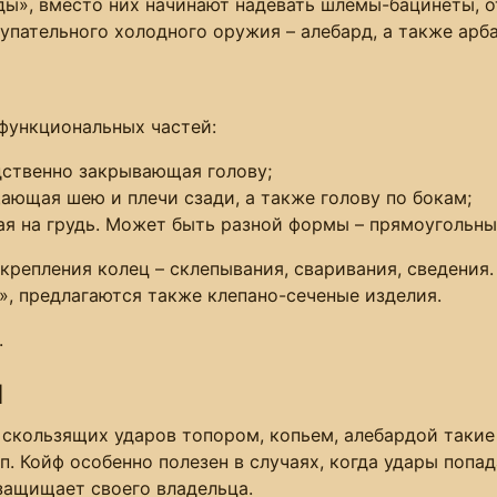
оды», вместо них начинают надевать шлемы-бацинеты, 
упательного холодного оружия – алебард, а также арб
функциональных частей:
едственно закрывающая голову;
ающая шею и плечи сзади, а также голову по бокам;
ая на грудь. Может быть разной формы – прямоугольны
скрепления колец – склепывания, сваривания, сведения
», предлагаются также клепано-сеченые изделия.
.
ы
 скользящих ударов топором, копьем, алебардой такие 
. Койф особенно полезен в случаях, когда удары попа
защищает своего владельца.