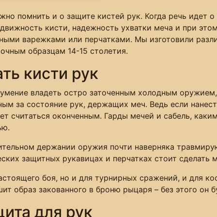
ужно помнить и о защите кистей рук. Когда речь идет 
одвижность кисти, надежность ухватки меча и при этом
тными варежками или перчатками. Мы изготовили разл
точным образцам 14-15 столетия.
ть кисти рук
о умение владеть остро заточенным холодным оружием
ым за состояние рук, держащих меч. Ведь если нанес
т считаться оконченным. Гарды мечей и сабель, каки
ью.
ительном держании оружия почти наверняка травмирую
еских защитных рукавицах и перчатках стоит сделать 
астоящего боя, но и для турнирных сражений, и для к
т образ закованного в броню рыцаря – без этого он бу
щита для рук