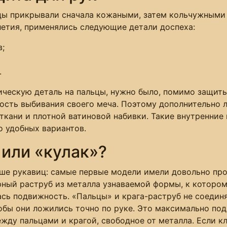
цы прикрывали сначала кожаными, затем кольчужными
олетия, применялись следующие детали доспеха:
в;
.
ическую деталь на пальцы, нужно было, помимо защиты
ность выбивания своего меча. Поэтому дополнительно
 ткани и плотной ватиновой набивки. Такие внутренни
о удобных вариантов.
 или «кулак»?
ше рукавиц: самые первые модели имели довольно про
рный раструб из металла узнаваемой формы, к которо
сь подвижность. «Пальцы» и крага-раструб не соедин
обы они ложились точно по руке. Это максимально под
ду пальцами и крагой, свободное от металла. Если кл