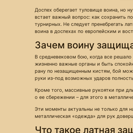
Доспех оберегает туловище воина, но н
встает важный вопрос: как сохранить п
турнирных. Не следует пренебрегать ла
воина в доспехах по европейским и вос
Зачем воину защища
В средневековом бою, когда все решал
жизненно важные органы и быть спокойн
рану по незащищенным кистям, бой може
руки из-под возможных ударов полност
Кроме того, массивные рукоятки при дл
о ее сбережении – для этого в металлич
Эти моменты актуальны не только для н
металлическая «одежда» для рук доверши
Что такое латная за