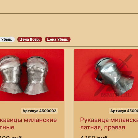
 Убыв.
Цена Возр.
Цена Убыв.
Артикул 4500002
Артикул 4500
кавицы миланские
Рукавица миланск
тные
латная, правая