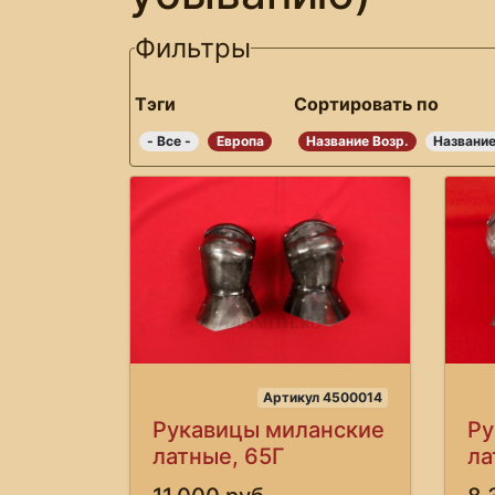
Фильтры
Тэги
Сортировать по
- Все -
Европа
Название Возр.
Название
Артикул 4500014
Рукавицы миланские
Ру
латные, 65Г
ла