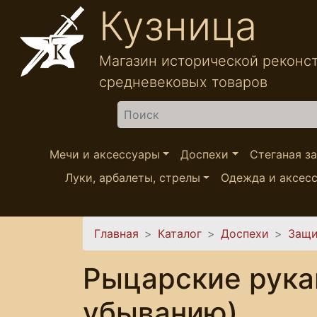
Перейти к основному содержанию
Кузница
Магазин исторической реконс
средневековых товаров
Найти
Мечи и аксессуары
Доспехи
Стеганая з
Луки, арбалеты, стрелы
Одежда и аксес
Вы здесь
Главная
Каталог
Доспехи
Защи
Рыцарские рука
убыванию)