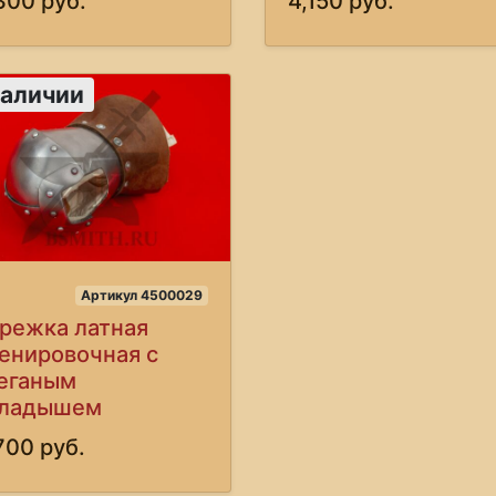
300 руб.
4,150 руб.
наличии
Артикул 4500029
режка латная
енировочная с
еганым
кладышем
700 руб.