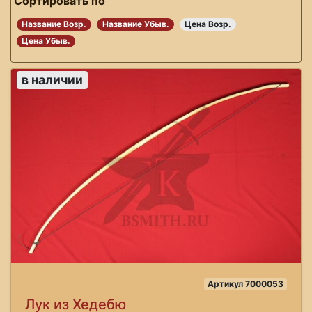
Сортировать по
Название Возр.
Название Убыв.
Цена Возр.
Цена Убыв.
в наличии
Артикул 7000053
Лук из Хедебю