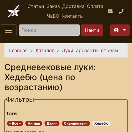
Перейти к основному содержанию
Статьи
Заказ
Доставка
Оплата
ЧаВО
Контакты
Найти
Вы здесь
Главная
Каталог
Луки, арбалеты, стрелы
Средневековые луки:
Хедебю (цена по
возрастанию)
Фильтры
Тэги
- Все -
Англия
Дания
Скандинавия
Хедебю