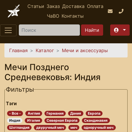
Перейти к основному содержанию
Статьи
Заказ
Доставка
Оплата
ЧаВО
Контакты
Найти
Вы здесь
Главная
Каталог
Мечи и аксессуары
Мечи Позднего
Средневековья: Индия
Фильтры
Тэги
- Все -
Англия
Германия
Дания
Европа
Индия
Италия
Северная Европа
Скандинавия
Шотландия
двуручный меч
меч
одноручный меч