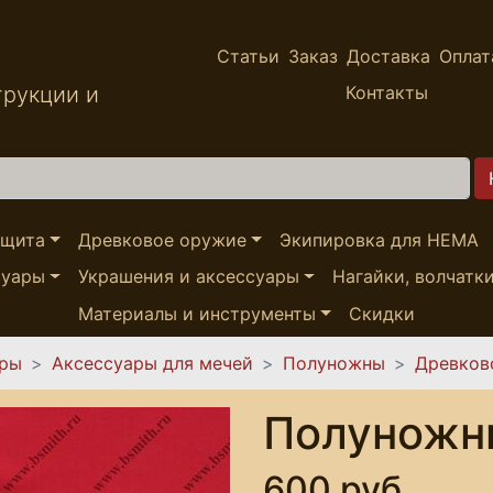
Статьи
Заказ
Доставка
Оплат
трукции и
Контакты
ащита
Древковое оружие
Экипировка для HEMA
суары
Украшения и аксессуары
Нагайки, волчатк
Материалы и инструменты
Скидки
ары
Аксессуары для мечей
Полуножны
Древков
Полуножн
600 руб.