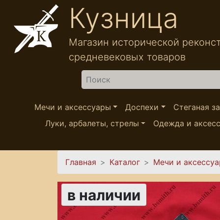
Перейти к основному содержанию
Кузница
Магазин исторической реконс
средневековых товаров
Найти
Мечи и аксессуары
Доспехи
Стеганая з
Луки, арбалеты, стрелы
Одежда и аксес
Вы здесь
Главная
Каталог
Мечи и аксессу
в наличии