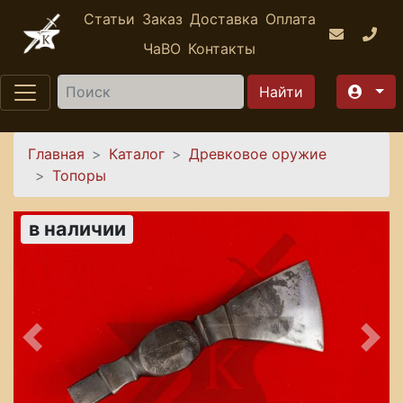
Перейти к основному содержанию
Статьи
Заказ
Доставка
Оплата
ЧаВО
Контакты
Найти
Вы здесь
Главная
Каталог
Древковое оружие
Топоры
в наличии
Предыдущее
Сле