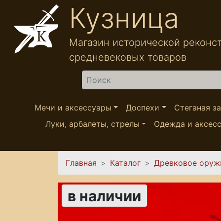
Перейти к основному содержанию
Кузница
Магазин исторической реконс
средневековых товаров
Найти
Мечи и аксессуары
Доспехи
Стеганая з
Луки, арбалеты, стрелы
Одежда и аксес
Вы здесь
Главная
Каталог
Древковое оруж
в наличии