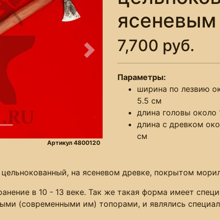
ясеневым
7,700 руб.
Следующее
Параметры:
ширина по лезвию о
5.5 см
длина головы около 
длина с древком око
см
Артикул 4800120
, цельнокованный, на ясеневом древке, покрытом мори
нение в 10 - 13 веке. Так же такая форма имеет специ
овыми (современными им) топорами, и являлись специ