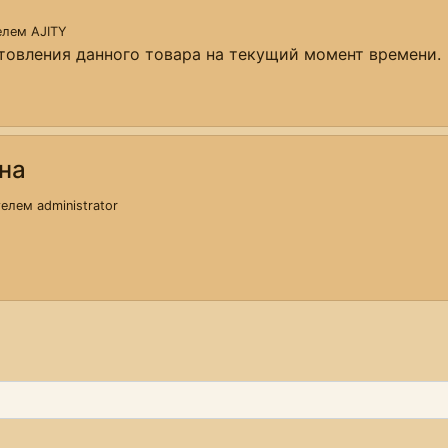
телем
AJITY
отовления данного товара на текущий момент времени.
на
ателем
administrator