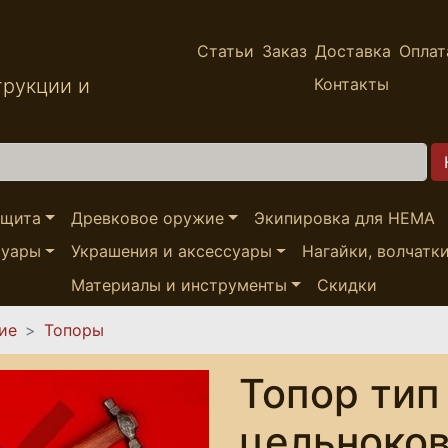
Статьи
Заказ
Доставка
Оплат
трукции и
Контакты
ащита
Древковое оружие
Экипировка для HEMA
суары
Украшения и аксессуары
Нагайки, волчатк
Материалы и инструменты
Скидки
ие
Топоры
Топор тип
цельноков