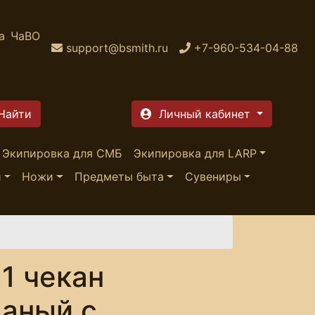
а
ЧаВО
support@bsmith.ru
+7-960-534-04-88
Личный кабинет
Экипировка для СМБ
Экипировка для LARP
и
Ножи
Предметы быта
Сувениры
 1 чекан
аный с