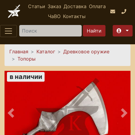
Перейти к основному содержанию
Статьи
Заказ
Доставка
Оплата
ЧаВО
Контакты
Найти
Вы здесь
Главная
Каталог
Древковое оружие
Топоры
в наличии
Предыдущее
Сле