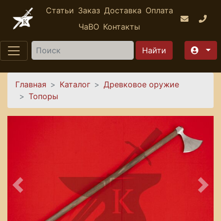
Перейти к основному содержанию
Статьи
Заказ
Доставка
Оплата
ЧаВО
Контакты
Найти
Вы здесь
Главная
Каталог
Древковое оружие
Топоры
Предыдущее
Сле