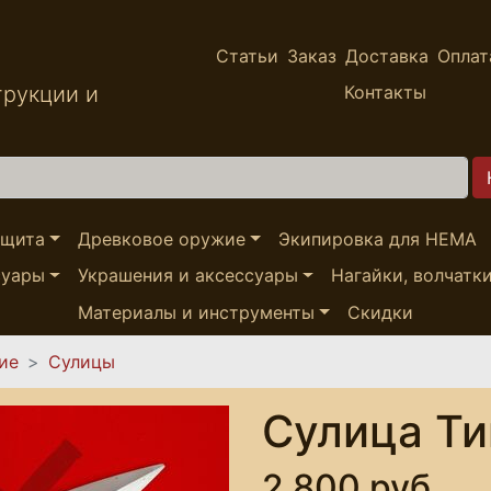
Статьи
Заказ
Доставка
Оплат
трукции и
Контакты
ащита
Древковое оружие
Экипировка для HEMA
суары
Украшения и аксессуары
Нагайки, волчатк
Материалы и инструменты
Скидки
ие
Сулицы
Сулица Ти
2,800 руб.