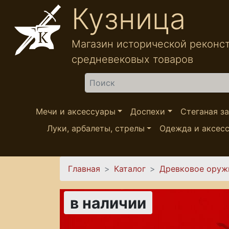
Перейти к основному содержанию
Кузница
Магазин исторической реконс
средневековых товаров
Найти
Мечи и аксессуары
Доспехи
Стеганая з
Луки, арбалеты, стрелы
Одежда и аксес
Вы здесь
Главная
Каталог
Древковое оруж
в наличии