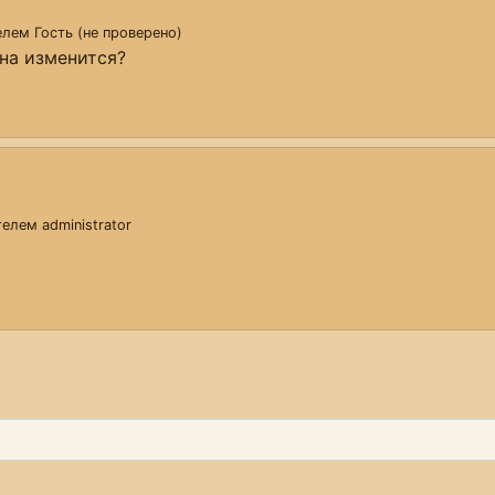
телем
Гость (не проверено)
на изменится?
ателем
administrator