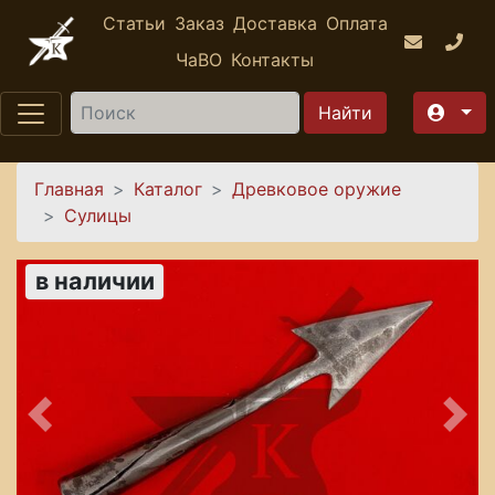
Перейти к основному содержанию
Статьи
Заказ
Доставка
Оплата
ЧаВО
Контакты
Найти
Вы здесь
Главная
Каталог
Древковое оружие
Сулицы
в наличии
Предыдущее
Сле