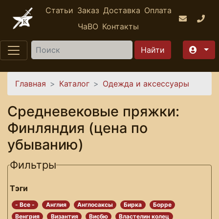
Перейти к основному содержанию
Статьи
Заказ
Доставка
Оплата
ЧаВО
Контакты
Найти
Вы здесь
Главная
Каталог
Одежда и аксессуары
Средневековые пряжки:
Финляндия (цена по
убыванию)
Фильтры
Тэги
- Все -
Англия
Англосаксы
Бирка
Борре
Венгрия
Византия
Висбю
Властелин колец