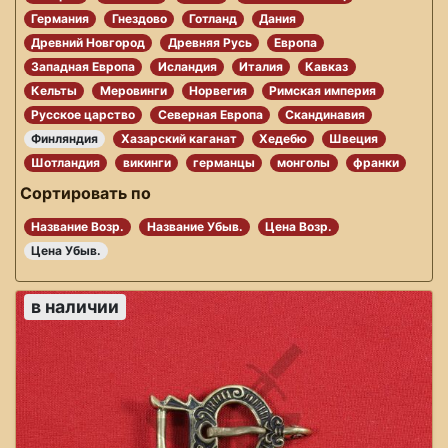
Германия
Гнездово
Готланд
Дания
Древний Новгород
Древняя Русь
Европа
Западная Европа
Исландия
Италия
Кавказ
Кельты
Меровинги
Норвегия
Римская империя
Русское царство
Северная Европа
Скандинавия
Финляндия
Хазарский каганат
Хедебю
Швеция
Шотландия
викинги
германцы
монголы
франки
Сортировать по
Название Возр.
Название Убыв.
Цена Возр.
Цена Убыв.
в наличии