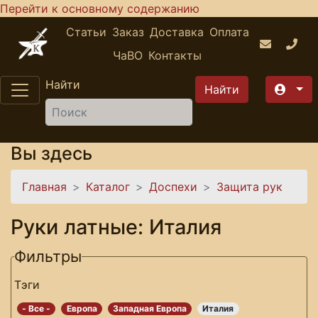
Перейти к основному содержанию
Статьи
Заказ
Доставка
Оплата
ЧаВО
Контакты
Найти
Вы здесь
Главная
Каталог
Доспехи
Защита рук
Руки латные: Италия
Фильтры
Тэги
- Все -
Европа
Западная Европа
Италия