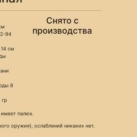
Снято с
см
производства
92-94
 14 см
рды
мани
рды 8
 гр
 имеет палюх.
ого оружия), ослаблений никаких нет.