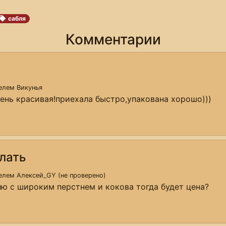
сабля
Комментарии
телем
Викунья
чень красивая!приехала быстро,упакована хорошо)))
лать
телем
Алексей_GY (не проверено)
ю с широким перстнем и кокова тогда будет цена?