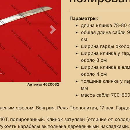
Параметры:
длина клинка 78-80 
общая длина сабли 
Следующее
см
ширина гарды около
ширина клинка у га
около 3 см
ширина клинка в ел
около 4 см
толщина клинка у га
Артикул 4620032
мм
масса сабли 700-800
еным эфесом. Венгрия, Речь Посполитая, 17 век. Гарда
6Т, полированный. Клинок затуплен (отличие от холодн
. Рукоять карабелы выполнена деревянными накладками.