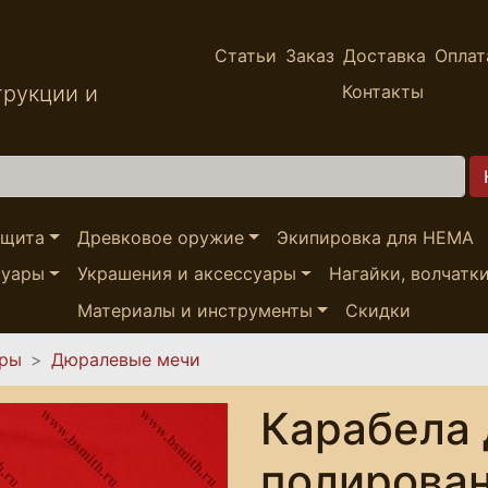
Статьи
Заказ
Доставка
Оплат
трукции и
Контакты
ащита
Древковое оружие
Экипировка для HEMA
суары
Украшения и аксессуары
Нагайки, волчатк
Материалы и инструменты
Скидки
ары
Дюралевые мечи
Карабела
полирова