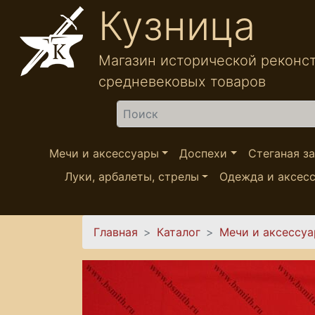
Перейти к основному содержанию
Кузница
Магазин исторической реконс
средневековых товаров
Найти
Мечи и аксессуары
Доспехи
Стеганая з
Луки, арбалеты, стрелы
Одежда и аксес
Вы здесь
Главная
Каталог
Мечи и аксессу