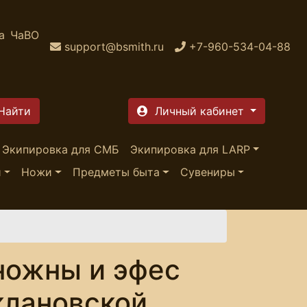
а
ЧаВО
support@bsmith.ru
+7-960-534-04-88
Личный кабинет
Экипировка для СМБ
Экипировка для LARP
и
Ножи
Предметы быта
Сувениры
ножны и эфес
клановской