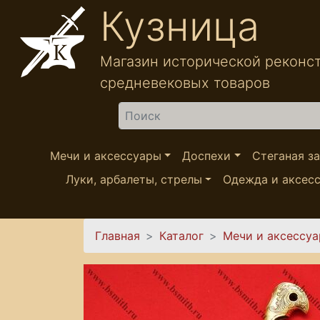
Перейти к основному содержанию
Кузница
Магазин исторической реконс
средневековых товаров
Найти
Мечи и аксессуары
Доспехи
Стеганая з
Луки, арбалеты, стрелы
Одежда и аксес
Вы здесь
Главная
Каталог
Мечи и аксессу