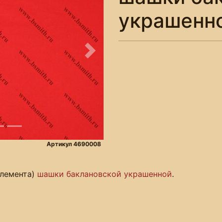
украшенн
Следующее
Артикул 4690008
элемента)
шашки баклановской украшенной
.