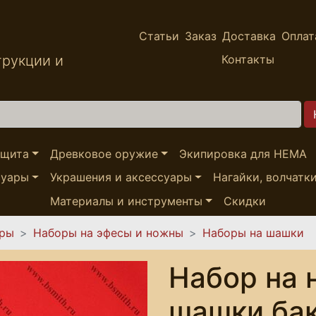
Статьи
Заказ
Доставка
Оплат
трукции и
Контакты
ащита
Древковое оружие
Экипировка для HEMA
суары
Украшения и аксессуары
Нагайки, волчатк
Материалы и инструменты
Скидки
ары
Наборы на эфесы и ножны
Наборы на шашки
Набор на 
шашки ба