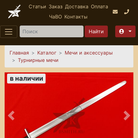
Перейти к основному содержанию
Статьи
Заказ
Доставка
Оплата
ЧаВО
Контакты
Найти
Вы здесь
Главная
Каталог
Мечи и аксессуары
Турнирные мечи
в наличии
Предыдущее
Сле