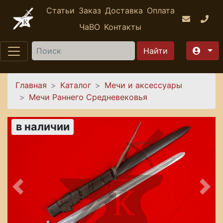
Перейти к основному содержанию
Статьи
Заказ
Доставка
Оплата
ЧаВО
Контакты
Найти
Вы здесь
Главная
Каталог
Мечи и аксессуары
Мечи Раннего Средневековья
в наличии
Предыдущее
Сле