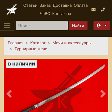
Перейти к основному содержанию
Статьи
Заказ
Доставка
Оплата
ЧаВО
Контакты
Найти
Вы здесь
Главная
Каталог
Мечи и аксессуары
Турнирные мечи
в наличии
Предыдущее
Сле