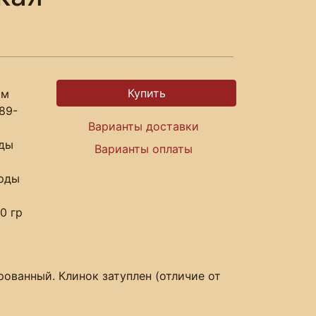
см
89-
Варианты доставки
рды
Варианты оплаты
арды
0 гр
рованный. Клинок затуплен (отличие от