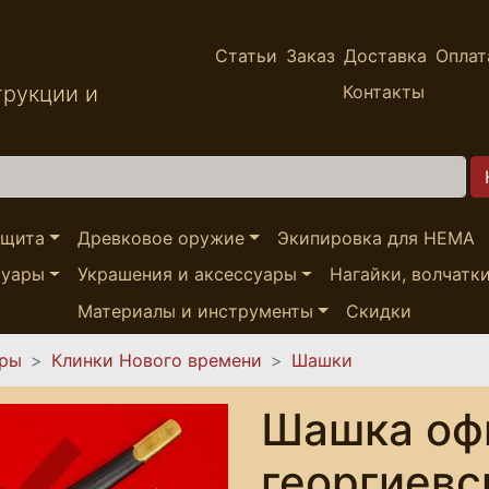
Статьи
Заказ
Доставка
Оплат
трукции и
Контакты
ащита
Древковое оружие
Экипировка для HEMA
суары
Украшения и аксессуары
Нагайки, волчатк
Материалы и инструменты
Скидки
ары
Клинки Нового времени
Шашки
Шашка оф
георгиевс