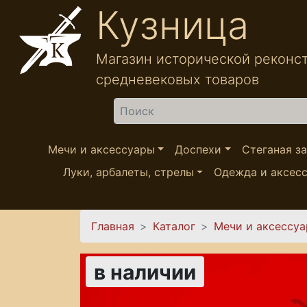
Перейти к основному содержанию
Кузница
Магазин исторической реконс
средневековых товаров
Найти
Мечи и аксессуары
Доспехи
Стеганая з
Луки, арбалеты, стрелы
Одежда и аксес
Вы здесь
Главная
Каталог
Мечи и аксессу
в наличии