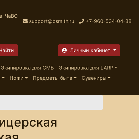
а
ЧаВО
support@bsmith.ru
+7-960-534-04-88
Личный кабинет
Экипировка для СМБ
Экипировка для LARP
и
Ножи
Предметы быта
Сувениры
ицерская
кая