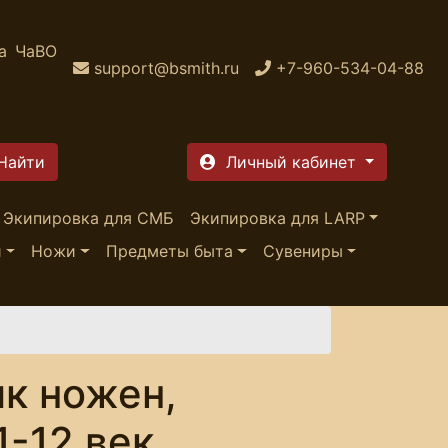
а
ЧаВО
support@bsmith.ru
+7-960-534-04-88
Личный кабинет
Экипировка для СМБ
Экипировка для LARP
и
Ножи
Предметы быта
Сувениры
к ножен,
1-12 век