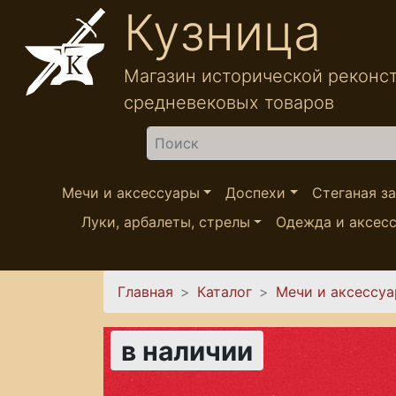
Перейти к основному содержанию
Кузница
Магазин исторической реконс
средневековых товаров
Найти
Мечи и аксессуары
Доспехи
Стеганая з
Луки, арбалеты, стрелы
Одежда и аксес
Вы здесь
Главная
Каталог
Мечи и аксессу
в наличии