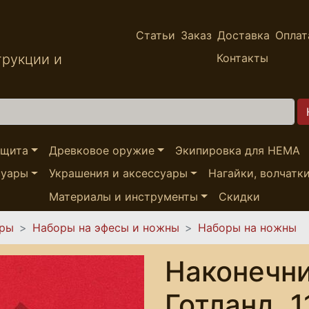
Статьи
Заказ
Доставка
Оплат
трукции и
Контакты
ащита
Древковое оружие
Экипировка для HEMA
суары
Украшения и аксессуары
Нагайки, волчатк
Материалы и инструменты
Скидки
ары
Наборы на эфесы и ножны
Наборы на ножны
Наконечни
Готланд, 1