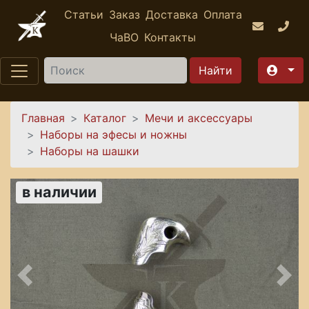
Перейти к основному содержанию
Статьи
Заказ
Доставка
Оплата
ЧаВО
Контакты
Найти
Вы здесь
Главная
Каталог
Мечи и аксессуары
Наборы на эфесы и ножны
Наборы на шашки
в наличии
Предыдущее
Сле