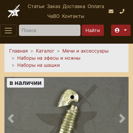
Перейти к основному содержанию
Статьи
Заказ
Доставка
Оплата
ЧаВО
Контакты
Найти
Вы здесь
Главная
Каталог
Мечи и аксессуары
Наборы на эфесы и ножны
Наборы на шашки
в наличии
Предыдущее
Сле