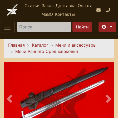
Перейти к основному содержанию
Статьи
Заказ
Доставка
Оплата
ЧаВО
Контакты
Найти
Вы здесь
Главная
Каталог
Мечи и аксессуары
Мечи Раннего Средневековья
Предыдущее
Сле