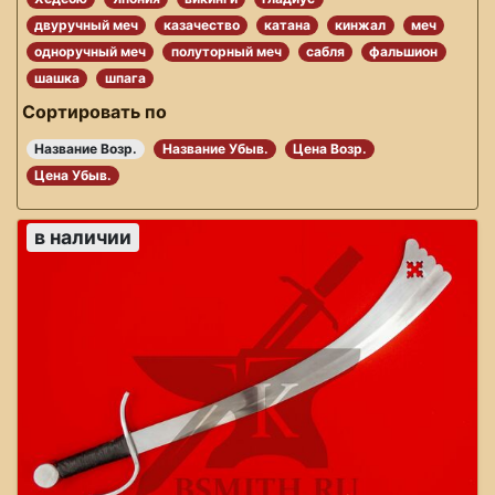
двуручный меч
казачество
катана
кинжал
меч
одноручный меч
полуторный меч
сабля
фальшион
шашка
шпага
Сортировать по
Название Возр.
Название Убыв.
Цена Возр.
Цена Убыв.
в наличии