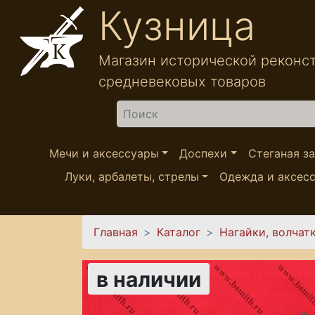
Перейти к основному содержанию
Кузница
Магазин исторической реконс
средневековых товаров
Найти
Мечи и аксессуары
Доспехи
Стеганая з
Луки, арбалеты, стрелы
Одежда и аксес
Вы здесь
Главная
Каталог
Нагайки, волчат
в наличии