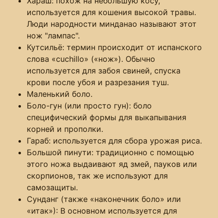
Хараш: похож на небольшую косу,
используется для кошения высокой травы.
Люди народности минданао называют этот
нож "лампас".
Кутсильё: термин происходит от испанского
слова «cuchillo» («нож»). Обычно
используется для забоя свиней, спуска
крови после убоя и разрезания туш.
Маленький боло.
Боло-гун (или просто гун): боло
специфический формы для выкапывания
корней и прополки.
Гараб: используется для сбора урожая риса.
Большой пинути: традиционно с помощью
этого ножа выдаивают яд змей, пауков или
скорпионов, так же используют для
самозащиты.
Сунданг (также «наконечник боло» или
«итак»): В основном используется для