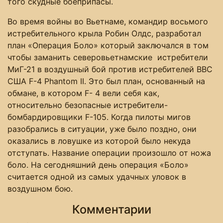
того скудные боеприпасы.
Во время войны во Вьетнаме, командир восьмого
истребительного крыла Робин Олдс, разработал
план «Операция Боло» который заключался в том
чтобы заманить северовьетнамские истребители
МиГ-21 в воздушный бой против истребителей ВВС
США F-4 Phantom II. Это был план, основанный на
обмане, в котором F- 4 вели себя как,
относительно безопасные истребители-
бомбардировщики F-105. Когда пилоты мигов
разобрались в ситуации, уже было поздно, они
оказались в ловушке из которой было некуда
отступать. Название операции произошло от ножа
боло. На сегодняшний день операция «Боло»
считается одной из самых удачных уловок в
воздушном бою.
Комментарии