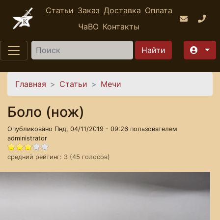
Перейти к основному содержанию
Статьи
Заказ
Доставка
Оплата
ЧаВО
Контакты
Найти
Вы здесь
Главная
Статьи
Мечи
Боло (нож)
Опубликовано Пнд, 04/11/2019 - 09:26 пользователем
administrator
средний рейтинг:
3
(
45
голосов)