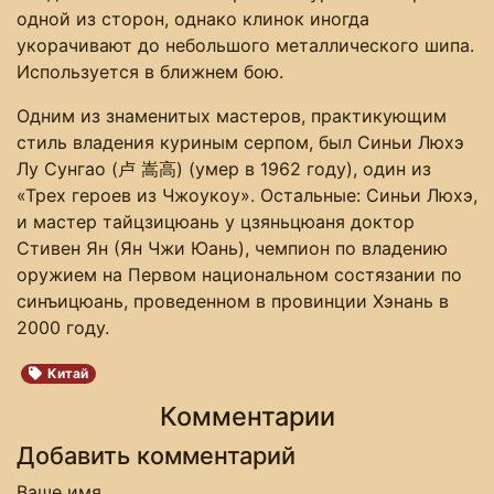
одной из сторон, однако клинок иногда
укорачивают до небольшого металлического шипа.
Используется в ближнем бою.
Одним из знаменитых мастеров, практикующим
стиль владения куриным серпом, был Синьи Люхэ
Лу Сунгао (卢 嵩高) (умер в 1962 году), один из
«Трех героев из Чжоукоу». Остальные: Синьи Люхэ,
и мастер тайцзицюань у цзяньцюаня доктор
Стивен Ян (Ян Чжи Юань), чемпион по владению
оружием на Первом национальном состязании по
синъицюань, проведенном в провинции Хэнань в
2000 году.
Китай
Комментарии
Добавить комментарий
Ваше имя