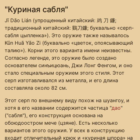
"Куриная сабля"
Jī Dāo Lián (упрощенный китайский: 鸡 刀 鐮;
традиционный китайский: 鷄刀鐮; буквально «серп-
сабля цыпленка»). Это оружие также называлось
Kǔn Huā Yāo Zi (буквально «цветок, опоясывающий
талию»). Корни этого варианта имени неизвестны.
Согласно легенде, это оружие было создано
основателем синъицюань, Джи Лонг Фенгом, и оно
стало специальным оружием этого стиля. Этот
серп изготавливался из металла, и его длина
составляла около 82 см.
Этот серп по внешнему виду похож на шуангоу, и
хотя в его названии содержится частица "
дао
"
("сабля"), его конструкция основана на
обоюдоостром мече (цзяне). Есть несколько
вариантов этого оружия. У всех в конструкцию
входит отличительный крюк и «куриная шпора» на