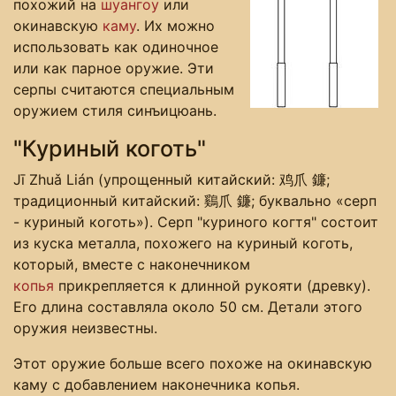
похожий на
шуангоу
или
окинавскую
каму
. Их можно
использовать как одиночное
или как парное оружие. Эти
серпы считаются специальным
оружием стиля синъицюань.
"Куриный коготь"
Jī Zhuǎ Lián (упрощенный китайский: 鸡爪 鐮;
традиционный китайский: 鷄爪 鐮; буквально «серп
- куриный коготь»). Серп "куриного когтя" состоит
из куска металла, похожего на куриный коготь,
который, вместе с наконечником
копья
прикрепляется к длинной рукояти (древку).
Его длина составляла около 50 см. Детали этого
оружия неизвестны.
Этот оружие больше всего похоже на окинавскую
каму с добавлением наконечника копья.