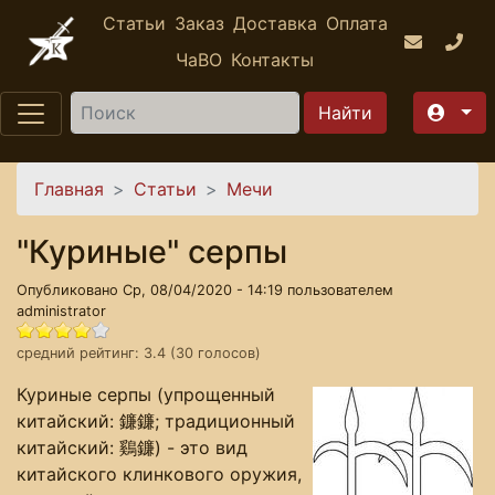
Перейти к основному содержанию
Статьи
Заказ
Доставка
Оплата
ЧаВО
Контакты
Найти
Вы здесь
Главная
Статьи
Мечи
"Куриные" серпы
Опубликовано Ср, 08/04/2020 - 14:19 пользователем
administrator
средний рейтинг:
3.4
(
30
голосов)
Куриные серпы (упрощенный
китайский: 鐮鐮; традиционный
китайский: 鷄鐮) - это вид
китайского клинкового оружия,