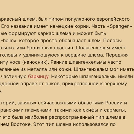
каркасный шлем, был типом популярного европейского
 Его название имеет немецкие корни. Часть «Spangen»
рые формируют каркас шлема и может быть
«-helm», которое просто обозначает шлем. Полосы
альных или бронзовых пластин. Шпангенхельм имеет
 головы и удлиняющуюся к вершине шлема. Передняя
иту носа (наносник). Ранние шпангенхельмы часто
еланные из металла или кожи. Шпангенхельм мог имет
 частичную
бармицу
. Некоторые шпангенхельмы имели
подобной оправе от очков, прикрепленной к верхнему
.
иторий, занятых сейчас южными областями России и
ранскими племенами, такими как скифы и сарматы,
ку это была наиболее распространенный тип шлема в
жнем Востоке. Этот тип шлема использовался по