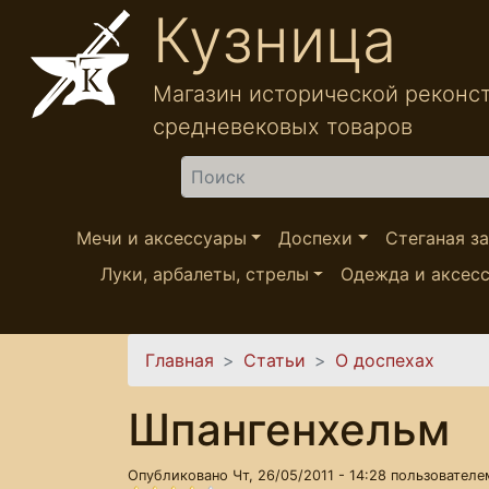
Перейти к основному содержанию
Кузница
Магазин исторической реконс
средневековых товаров
Найти
Мечи и аксессуары
Доспехи
Стеганая з
Луки, арбалеты, стрелы
Одежда и аксес
Вы здесь
Главная
Статьи
О доспехах
Шпангенхельм
Опубликовано Чт, 26/05/2011 - 14:28 пользовател