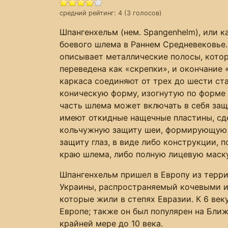
средний рейтинг:
4
(
3
голосов)
Шпангенхельм (нем. Spangenhelm), или 
боевого шлема в Раннем Средневековье.
описывает металлические полосы, кото
переведена как «скрепки», и окончание 
каркаса соединяют от трех до шести ст
коническую форму, изогнутую по форме
часть шлема может включать в себя защ
имеют откидные нащечные пластины, сд
кольчужную защиту шеи, формирующую
защиту глаз, в виде либо конструкции, 
краю шлема, либо полную лицевую маску
Шпангенхельм пришел в Европу из терр
Украины, распространяемый кочевыми и
которые жили в степях Евразии. К 6 ве
Европе; также он был популярен на Бли
крайней мере до 10 века.