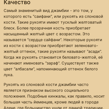
Качество
Самый знаменитый вид джамбии - это том, у
которого есть "саифани", или рукоять из слоновой
кости. Такие рукояти имеют тусклый желтоватый
блеск. Более прозрачная кость приобретает
насыщенный желтый цвет с возрастом. Это
называется "сердце сайфани". Некоторые рукояти
из кости с возрастом приобретают зеленовато-
желтый оттенок, такие рукояти называют "асади".
Когда же рукоять становится беловато-желтой, её
начинают именовать "зараф". Существует также
цвет "албасали", напоминающий оттенок белого
лука.
Рукоять из слоновой кости джамбии часто
является признаком высокого социального
положения. Подобные кинжалы, как правило, носит
большая часть йеменцев, кроме людей в городе
Адене, где большинство ушли от данной традиции.