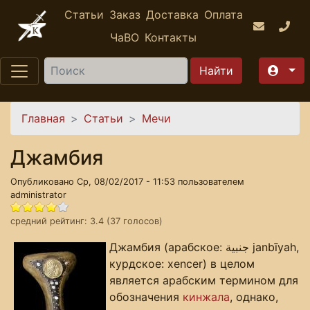
Перейти к основному содержанию
Статьи
Заказ
Доставка
Оплата
ЧаВО
Контакты
Найти
Вы здесь
Главная
Статьи
Мечи
Джамбия
Опубликовано Ср, 08/02/2017 - 11:53 пользователем
administrator
средний рейтинг:
3.4
(
37
голосов)
Джамбия (арабское: جنبية‎‎ janbīyah,
курдское: xencer‎) в целом
является арабским термином для
обозначения
кинжала
, однако,