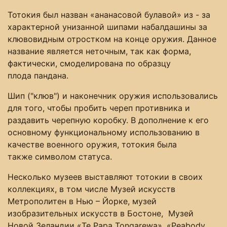
Тотокия был назван «ананасовой булавой» из - за
характерной унизанной шипами набалдашины за
клювовидным отростком на конце оружия. Данное
название является неточным, так как форма,
фактически, смоделирована по образцу
плода пандана.
Шип ("клюв") и наконечник оружия использовались
для того, чтобы пробить череп противника и
раздавить черепную коробку. В дополнение к его
основному функциональному использованию в
качестве военного оружия, тотокия была
также символом статуса.
Несколько музеев выставляют тотокии в своих
коллекциях, в том числе Музей искусств
Метрополитен в Нью – Йорке, музей
изобразительных искусств в Бостоне, Музей
Новой Зеландии «Te Papa Tongarewa», «Peabody