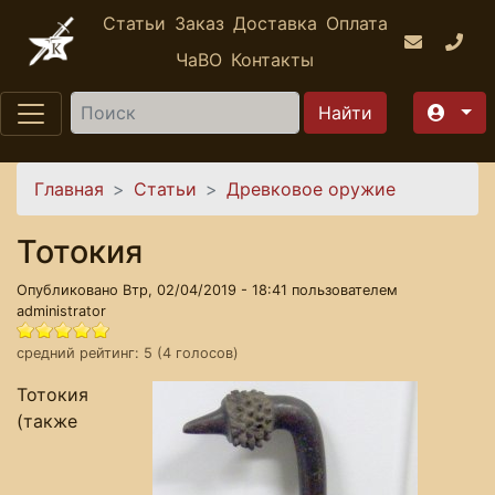
Перейти к основному содержанию
Статьи
Заказ
Доставка
Оплата
ЧаВО
Контакты
Найти
Вы здесь
Главная
Статьи
Древковое оружие
Тотокия
Опубликовано Втр, 02/04/2019 - 18:41 пользователем
administrator
средний рейтинг:
5
(
4
голосов)
Тотокия
(также