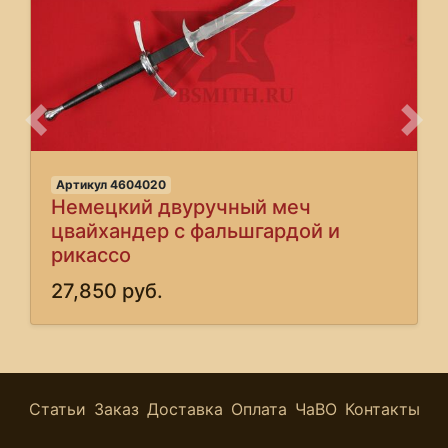
Предыдущее
Сле
Артикул 4604020
Немецкий двуручный меч
цвайхандер с фальшгардой и
рикассо
27,850 руб.
Статьи
Заказ
Доставка
Оплата
ЧаВО
Контакты