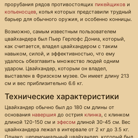
прорубания рядов противостоящих
пикейщиков
и
копьеносцев
, копья которых представили трудный
барьер для обычного оружия, и особенно конницы.
Возможно, самым известным пользователем
цвайхандера был Пьер Герлофс Дониа, который,
как считается, владел цвайхандером с таким
навыком, силой, и эффективностью, что ему
удалось обезглавить множество людей одним
ударом. Цвайхандер, которым он владел,
выставлен в Фризском музее. Он имеет длину 213
см и вес приблизительно 6.6 кг.
Технические характеристики
Цвайхандер обычно был до 180 см длины от
основания
навершия
до острия
клинка
, с клинком
длиной 120-150 см и
эфесом
длиной 30-45 см. Вес
цвайнхандера лежал в интервале от 2 кг до 3.5 кг.
Однако, церемониальный цвайхандер, который был