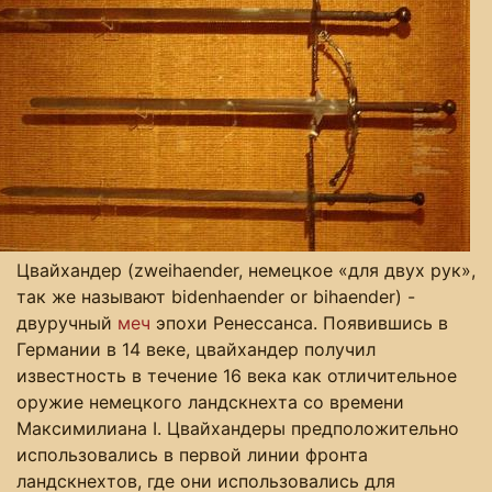
Цвайхандер (zweihaender, немецкое «для двух рук»,
так же называют bidenhаеnder or bihаеnder) -
двуручный
меч
эпохи Ренессанса. Появившись в
Германии в 14 веке, цвайхандер получил
известность в течение 16 века как отличительное
оружие немецкого ландскнехта со времени
Максимилиана I. Цвайхандеры предположительно
использовались в первой линии фронта
ландскнехтов, где они использовались для