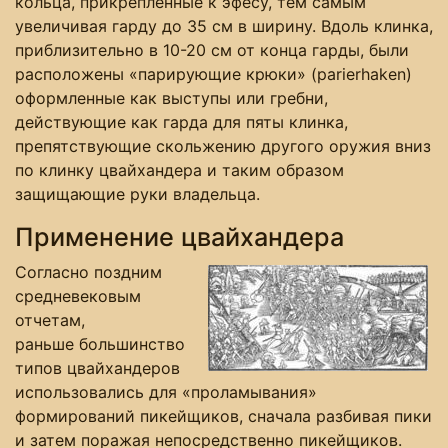
кольца, прикрепленные к эфесу, тем самым
увеличивая гарду до 35 см в ширину. Вдоль клинка,
приблизительно в 10-20 см от конца гарды, были
расположены «парирующие крюки» (parierhaken)
оформленные как выступы или гребни,
действующие как гарда для пяты клинка,
препятствующие скольжению другого оружия вниз
по клинку цвайхандера и таким образом
защищающие руки владельца.
Применение цвайхандера
Согласно поздним
средневековым
отчетам,
раньше большинство
типов цвайхандеров
использовались для «проламывания»
формирований пикейщиков, сначала разбивая пики
и затем поражая непосредственно пикейщиков.