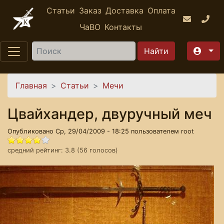
Перейти к основному содержанию
Статьи
Заказ
Доставка
Оплата
ЧаВО
Контакты
Найти
Вы здесь
Главная
Статьи
Мечи
Цвайхандер, двуручный меч
Опубликовано Ср, 29/04/2009 - 18:25 пользователем
root
средний рейтинг:
3.8
(
56
голосов)