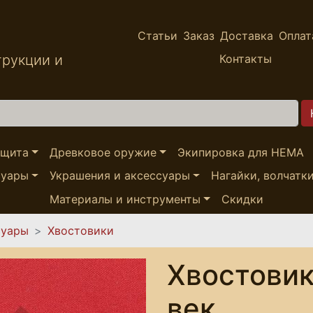
Статьи
Заказ
Доставка
Оплат
трукции и
Контакты
ащита
Древковое оружие
Экипировка для HEMA
суары
Украшения и аксессуары
Нагайки, волчатк
Материалы и инструменты
Скидки
суары
Хвостовики
Хвостовик
век