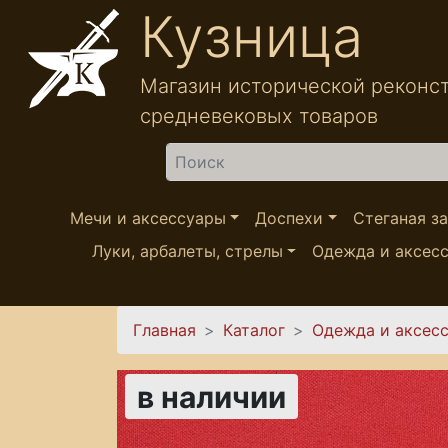
Перейти к основному содержанию
Кузница
Магазин исторической реконс
средневековых товаров
Найти
Мечи и аксессуары
Доспехи
Стеганая з
Луки, арбалеты, стрелы
Одежда и аксес
Вы здесь
Главная
Каталог
Одежда и аксес
в наличии