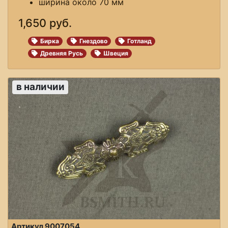
ширина около 70 мм
1,650 руб.
Бирка
Гнездово
Готланд
Древняя Русь
Швеция
в наличии
Артикул 9007054