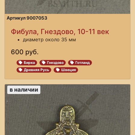
Артикул 9007053
Фибула, Гнездово, 10-11 век
диаметр около 35 мм
600 руб.
Бирка
Гнездово
Готланд
Древняя Русь
Швеция
в наличии