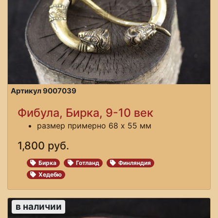
Артикул 9007039
Фибула, Бирка, 9-10 век
размер примерно 68 х 55 мм
1,800 руб.
Бирка
Готланд
Финляндия
Хедебю
в наличии