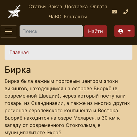
Перейти к основному содержанию
Статьи
Заказ
Доставка
Оплата
ЧаВО
Контакты
Найти
Вы здесь
Главная
Бирка
Бирка была важным торговым центром эпохи
викингов, находящимся на острове Бьоркё (в
современной Швеции), через который поступали
товары из Скандинавии, а также из многих других
регионов европейского континента и Востока.
Бьоркё находится на озере Меларен, в 30 км к
западу от современного Стокгольма, в
муниципалитете Экерё.