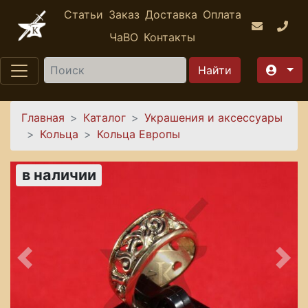
Перейти к основному содержанию
Статьи
Заказ
Доставка
Оплата
ЧаВО
Контакты
Найти
Вы здесь
Главная
Каталог
Украшения и аксессуары
Кольца
Кольца Европы
в наличии
Предыдущее
Сле