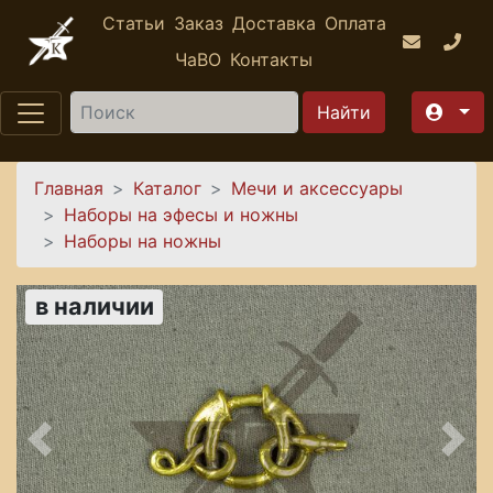
Перейти к основному содержанию
Статьи
Заказ
Доставка
Оплата
ЧаВО
Контакты
Найти
Вы здесь
Главная
Каталог
Мечи и аксессуары
Наборы на эфесы и ножны
Наборы на ножны
в наличии
Предыдущее
Сле